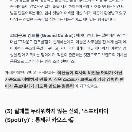
이 첫 출근을 할 때 경험하는 감동적인 환영 세레모니라고 할 수 있어요. 기
존 직원들이 양옆으로 길게 줄을 서서 하이파이브와 환호를 보내는 인간 터
널을 만들어주는데요. 입사 첫날의 어색함 대신 "내가 이곳에 환영받고 있구
나"라는 강렬한 소속감을 심어주는 대표적이고 재미있는 행사랍니다.
그라운드 컨트롤 (Ground Control):
 에어비앤비에는 일반적인 총무팀 
대신 '그라운드 컨트롤'팀이 존재하는데요. 이들은 사무실을 전 세계 실제 에
어비앤비 숙소와 똑같이 꾸미고, 사내 카페테리아 메뉴 하나까지 '여행'의 감
성을 담아 기획하는 팀이에요. 직원이 출근하는 것만으로도 브랜드의 가치를 
온몸으로 느끼게 하는 환경 조성 전략이죠.
이러한 에어비앤비의 조직문화는 
직원들이 회사의 비전을 머리가 아닌 
가슴으로 이해하게 만들며, 직원 스스로가 브랜드의 가장 강력한 팬
이자 홍보대사가 되도록 만드는 원동력
이 되고 있어요.
(3) 실패를 두려워하지 않는 신뢰, '스포티파이
(Spotify)' : 통제된 카오스 🎧