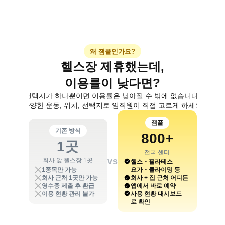
왜 잼플인가요?
헬스장 제휴했는데,
이용률이 낮다면?
선택지가 하나뿐이면 이용률은 낮아질 수 밖에 없습니다.
다양한 운동, 위치, 선택지로 임직원이 직접 고르게 하세요
잼플
기존 방식
800+
1곳
전국 센터
vs
회사 앞 헬스장 1곳
헬스・필라테스
1종목만 가능
요가・클라이밍 등
회사 근처 1곳만 가능
회사 + 집 근처 어디든
영수증 제출 후 환급
앱에서 바로 예약
이용 현황 관리 불가
사용 현황 대시보드
로 확인