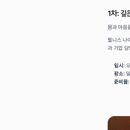
1차: 
몸과 마음
웰니스 나
과 기업 담
일시:
 
장소:
 
준비물: