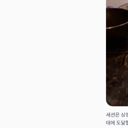
세션은 싱잉
태에 도달