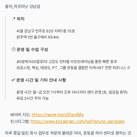
출처_하프미닛 강남점
📍 
위치
서울 강남구 언주로 620 지하1층 15호
언주역 1번 출구에서 654m
🕒 
운영 및 수업 구성
30분에 500칼로리! 고강도 인터벌 서킷트레이닝을 통한 빠른 효과
크로스핏, 복싱, 태권도, PT, 그룹 운동을 결합한 이색 HIIT 전문 피트니스 수
✅ 운영 시간 및 기타 안내 사항
운영 시간: 월~금 오전 7시부터 오후 19시까지 센터 운영 (토, 일요일 휴무)
무료 2시간 주차 가능
네이버 지도: 
https://naver.me/xS1wvRAs
인스타그램: 
https://www.instagram.com/halfminute_gangnam
하루 종일 밀린 회사 업무로 하얗게 불태운 저녁, 운동을 하러 센터로 향하는 것 