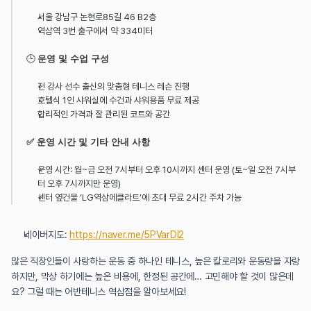
서울 강남구 논현로85길 46 B2층
역삼역 3번 출구에서 약 334미터
🕒 
운영 및 수업 구성
전 강사 선수 출신의 맞춤형 테니스 레슨 진행
호텔식 1인 샤워실에 수건과 샤워용품 무료 제공
합리적인 가격과 잘 관리된 코트와 공간
✅ 운영 시간 및 기타 안내 사항
운영 시간: 월~금 오전 7시부터 오후 10시까지 센터 운영 (토~일 오전 7시부
터 오후 7시까지만 운영)
센터 옆건물 ‘LG역삼에클라트’에 초대 무료 2시간 주차 가능
네이버지도: 
https://naver.me/5PVarDI2
많은 직장인들이 사랑하는 운동 중 하나인 테니스, 높은 칼로리와 운동량을 자랑
하지만, 막상 하기에는 높은 비용에, 한정된 공간에… 고민해야 할 것이 많은데
요? 그럴 때는 어반테니스 역삼점을 알아보세요!