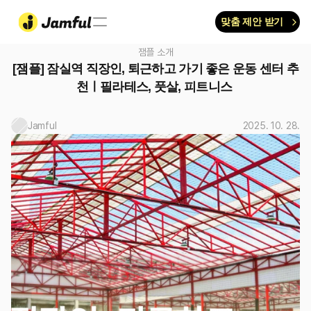
맞춤 제안 받기
잼플 소개
[잼플] 잠실역 직장인, 퇴근하고 가기 좋은 운동 센터 추
천ㅣ필라테스, 풋살, 피트니스 
Jamful
2025. 10. 28.