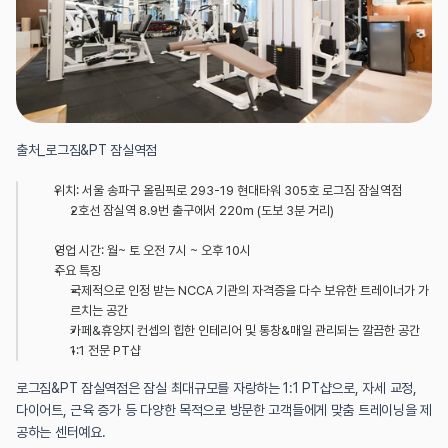
출처_로그짐&PT 잠실역점
위치: 서울 송파구 올림픽로 293-19 현대타워 305호 로그짐 잠실역점
2호선 잠실역 8.9번 출구에서 220m (도보 3분 거리)
영업 시간: 월~ 토 오전 7시 ~ 오후 10시
주요 특징
국제적으로 인정 받는 NCCA 기관의 자격증을 다수 보유한 트레이너가 가
르치는 공간
카페&휴양지 컨셉의 힙한 인테리어 및 통창&매일 관리되는 깔끔한 공간
1:1 전문 PT샵
로그짐&PT 잠실역점은 잠실 최대규모를 자랑하는 1:1 PT샵으로, 자세 교정, 
다이어트, 근육 증가 등 다양한 목적으로 방문한 고객들에게 맞춤 트레이닝을 제
공하는 센터예요.