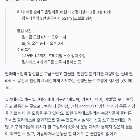
위치: 서울 송파구 올림픽로35길 112 장미상가 B동 3층 18호
잠실나루역 3번 출구에서 521m (도보로 8분)
영업 시간
월~ 금 오전 8시 ~ 오후 11시
토, 일 오전 9시 ~ 오후 6시
주요 특징
1:1부터 1:3까지, 프리미엄 소수 정예 수업
필라테스 4대 기구를 모두 사용하는 곳
필라테스일리 잠실점은 고급스럽고 깔끔한, 편안한 분위기를 자랑하는 실내 필
라테스 공간에 친절하고 세심하게 지도하는 선생님들로 호평이 자자한 곳이에
요.
필라테스일리는 필라테스 4대 기구인 ‘캐딜락, 리포머, 체어, 바렐’을 모두 보유
하고 활용하는 곳으로 근력부터 유연성, 균형 감각까지 다양한 영역의 운동 신경
을 기르는 데 큰 도움을 주고 있어요. 또한 필라테스일리는 수강자들이 올바른 
자세로 필라테스를 효과적으로 할 수 있도록 세심하게 신경 쓰고 있는데요. 가
령, 기구와 거울의 위치가 잘 구성되어 있어서 운동 자세가 틀리지 않은지 틈틈
이 체크할 수 있고, 이동하거나 운동을 할 때에도 큰 불편함이 없어요.