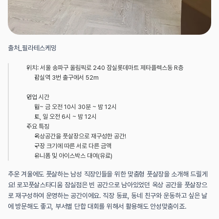
출처_필라테스케밍
위치: 서울 송파구 올림픽로 240 잠실롯데마트 제타플렉스동 R층
잠실역 3번 출구에서 52m
영업 시간
월~ 금 오전 10시 30분 ~ 밤 12시
토, 일 오전 6시 ~ 밤 12시
주요 특징
옥상공간을 풋살장으로 재구성한 공간!
구장 크기에 따른 서로 다른 금액
유니폼 및 아이스박스 대여(유료)﻿
추운 겨울에도 풋살하는 남성 직장인들을 위한 맞춤형 풋살장을 소개해 드릴게
요! 로꼬풋살스타디움 잠실점은 빈 공간으로 남아있었던 옥상 공간을 풋살장으
로 재구성하여 운영하는 공간이에요. 직장 동료, 동네 친구와 운동하고 싶은 날
에 방문해도 좋고, 부서별 단합 대회를 위해서 활용해도 안성맞춤이죠.