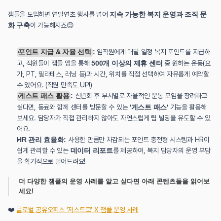
잼플을 도입하면 연말연초 행사를 넘어 
지속 가능한 복지 운영과 조직 문
화 구축
이 가능해지죠😊
포인트 지급 & 자율 선택
:
 임직원에게 매달 일정 복지 포인트를 지급하
고, 직원들이 잼플 앱을 통해 
500개 이상의 제휴 센터
 중 원하는 운동(요
가, PT, 필라테스, 러닝 등)과 시간, 위치를 직접 선택하여 자유롭게 예약할 
수 있어요. (직원 만족도 UP!)
게스트 패스 활용
:
 신년회 후 부서별로 자율적인 운동 모임을 장려하고 
싶다면, 동료와 함께 센터를 방문할 수 있는 
'게스트 패스'
 기능을 활용해 
보세요. 담당자가 직접 관리하지 않아도 자연스럽게 팀 빌딩을 유도할 수 있
어요.
HR 관리 효율화:
 사용한 만큼만 차감되는 포인트 충전형 시스템과 HR이 
쉽게 관리할 수 있는 
데이터 리포트
를 제공하여, 복지 담당자의 운영 부담
을 획기적으로 덜어드려요!
더 다양한 잼플의 운영 사례를 알고 싶다면 아래 콘텐츠들을 읽어보
세요!
❤️ 
글로벌 공유오피스 ‘저스트코’ X 잼플 운영 사례